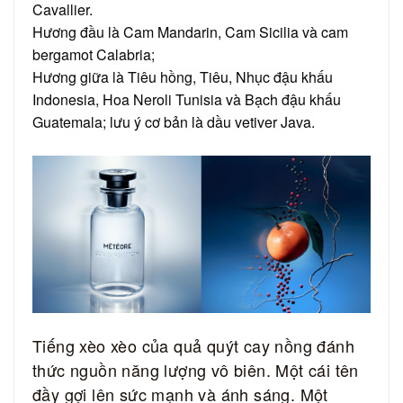
Cavallier.
Hương đầu là Cam Mandarin, Cam Sicilia và cam
bergamot Calabria;
H
ương giữa là Tiêu hồng, Tiêu, Nhục đậu khấu
Indonesia, Hoa Neroli Tunisia và Bạch đậu khấu
Guatemala; lưu ý cơ bản là dầu vetiver Java.
Tiếng xèo xèo của quả quýt cay nồng đánh
thức nguồn năng lượng vô biên.
Một cái tên
đầy gợi lên sức mạnh và ánh sáng.
Một