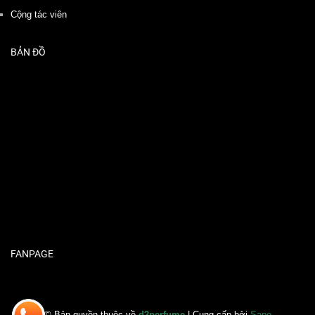
Cộng tác viên
BẢN ĐỒ
FANPAGE
© Bản quyền thuộc về
d2perfume
| Cung cấp bởi
Sapo