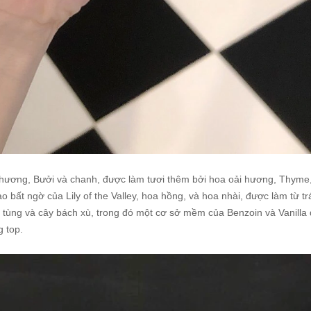
hương, Bưởi và chanh, được làm tươi thêm bởi hoa oải hương, Thyme,
bất ngờ của Lily of the Valley, hoa hồng, và hoa nhài, được làm từ tr
uyết tùng và cây bách xù, trong đó một cơ sở mềm của Benzoin và Vanil
 top.