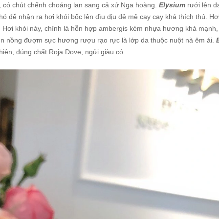
nh, có chút chếnh choáng lan sang cả xứ Nga hoàng.
Elysium
rưới lên d
để nhận ra hơi khói bốc lên dìu dịu đê mê cay cay khá thích thú. Hơ
Hơi khói này, chính là hỗn hợp ambergis kèm nhựa hương khá mạnh, 
men nồng đượm sực hương rượu rạo rực là lớp da thuộc nuột nà êm ái.
 nhiên, đúng chất Roja Dove, ngửi giàu có.