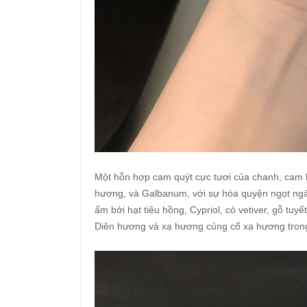
Một hỗn hợp cam quýt cực tươi của chanh, cam 
hương, và Galbanum, với sự hòa quyện ngọt ngào 
ấm bởi hạt tiêu hồng, Cypriol, cỏ vetiver, gỗ t
Diên hương và xạ hương củng cố xạ hương trong