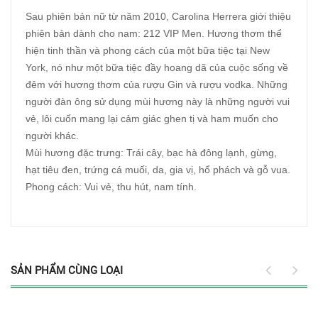
Sau phiên bản nữ từ năm 2010, Carolina Herrera giới thiệu
phiên bản dành cho nam: 212 VIP Men. Hương thơm thể
hiện tinh thần và phong cách của một bữa tiệc tại New
York, nó như một bữa tiệc đầy hoang dã của cuộc sống về
đêm với hương thơm của rượu Gin và rượu vodka. Những
người đàn ông sử dụng mùi hương này là những người vui
vẻ, lôi cuốn mang lại cảm giác ghen tị và ham muốn cho
người khác.
Mùi hương đặc trưng: Trái cây, bạc hà đông lạnh, gừng,
hạt tiêu đen, trứng cá muối, da, gia vị, hổ phách và gỗ vua.
Phong cách: Vui vẻ, thu hút, nam tính.
SẢN PHẨM CÙNG LOẠI