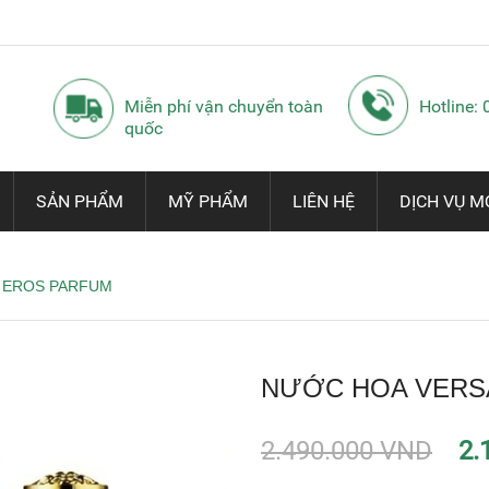
Miễn phí vận chuyển toàn
Hotline:
quốc
SẢN PHẨM
MỸ PHẨM
LIÊN HỆ
DỊCH VỤ M
 EROS PARFUM
NƯỚC HOA VERS
2.490.000 VND
2.