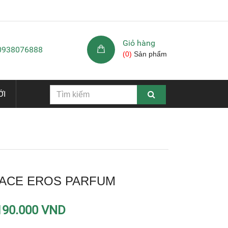
Giỏ hàng
 0938076888
(
0
)
Sản phẩm
ỚI
ACE EROS PARFUM
190.000 VND