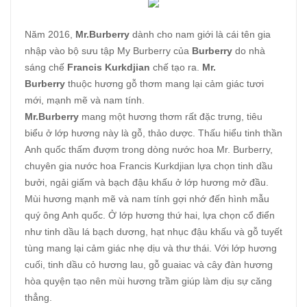
Năm 2016,
Mr.Burberry
dành cho nam giới là cái tên gia
nhập vào bộ sưu tập
My Burberry của
Burberry
do nhà
sáng chế
Francis Kurkdjian
chế tạo ra.
Mr.
Burberry
thuộc hương gỗ thơm mang lại cảm giác tươi
mới, mạnh mẽ và nam tính.
Mr.Burberry
mang một hương thơm rất đặc trưng, tiêu
biểu ở lớp hương này là gỗ, thảo dược. Thấu hiểu tinh thần
Anh quốc thấm đượm trong dòng nước hoa Mr. Burberry,
chuyên gia nước hoa Francis Kurkdjian lựa chọn tinh dầu
bưởi, ngải giấm và bạch đậu khấu ở lớp hương mở đầu.
Mùi hương mạnh mẽ và nam tính gợi nhớ đến hình mẫu
quý ông Anh quốc. Ở lớp hương thứ hai, lựa chọn cổ điển
như tinh dầu lá bạch dương, hạt nhục đậu khấu và gỗ tuyết
tùng mang lại cảm giác nhẹ dịu và thư thái. Với lớp hương
cuối, tinh dầu cỏ hương lau, gỗ guaiac và cây đàn hương
hòa quyện tạo nên mùi hương trầm giúp làm dịu sự căng
thẳng.