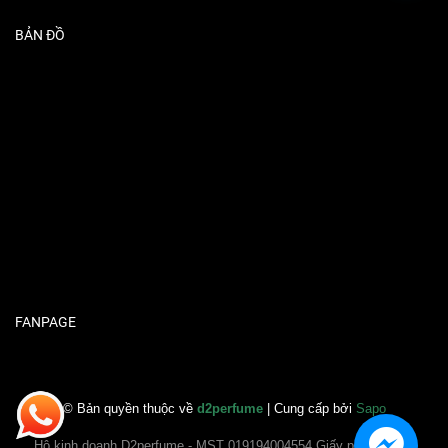
BẢN ĐỒ
FANPAGE
© Bản quyền thuộc về
d2perfume
| Cung cấp bởi
Sapo
Hộ kinh doanh D2perfume - MST 019194004554 Giấy phép ĐKKD