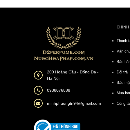
CHÍNH
Thanh t
Vận ch
Bảo hà
209 Hoàng Cầu - Đống Đa -
Đổi trả
Hà Nội
Bảo mậ
0938076888
Mua hà
minhphuongtn94@gmail.com
Cộng tá