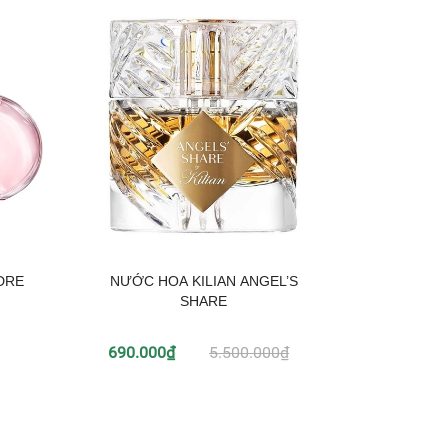
DRE
NƯỚC HOA KILIAN ANGEL’S
Nước hoa 
SHARE
690.000₫
5.500.000₫
790.0