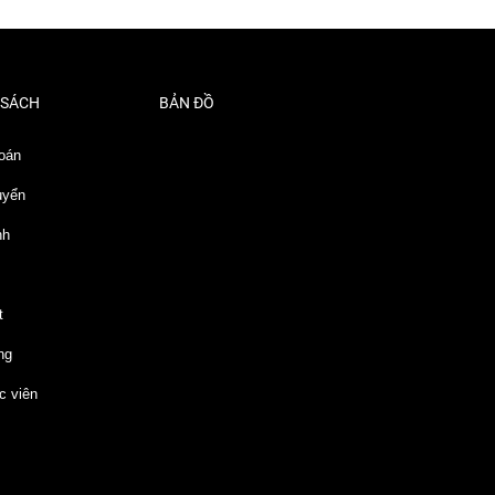
 SÁCH
BẢN ĐỒ
oán
uyển
nh
t
ng
c viên