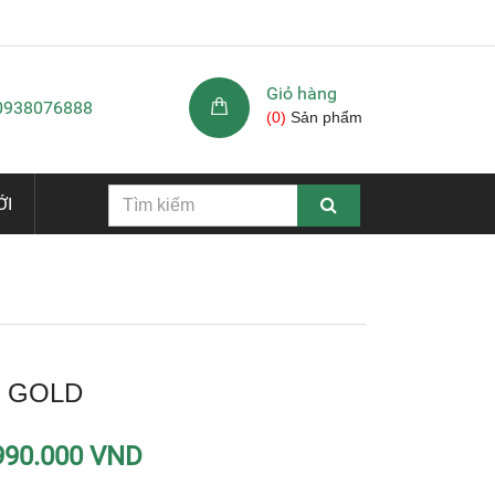
Giỏ hàng
 0938076888
(
0
)
Sản phẩm
ỚI
N GOLD
990.000 VND