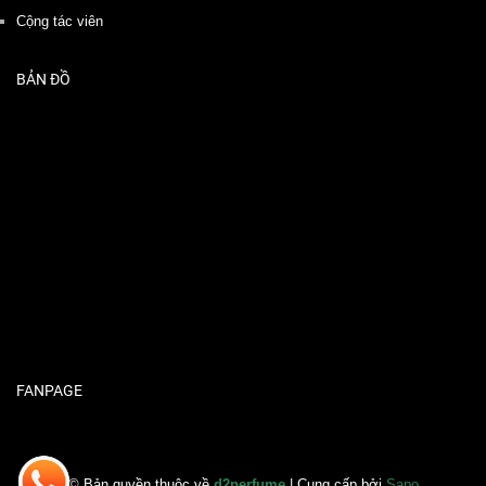
Cộng tác viên
BẢN ĐỒ
FANPAGE
© Bản quyền thuộc về
d2perfume
| Cung cấp bởi
Sapo